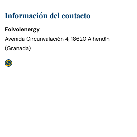
Información del contacto
Folvolenergy
Avenida Circunvalación 4, 18620 Alhendín
(Granada)
WhatsApp
Skip
the
following
map