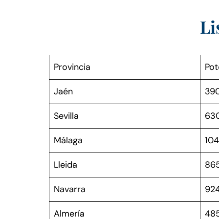
Li
Provincia
Pot
Jaén
39
Sevilla
63
Málaga
10
Lleida
86
Navarra
92
Almería
48