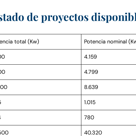
stado de proyectos disponib
encia total (Kw)
Potencia nominal (K
00
4.159
00
4.799
400
8.639
5
1.015
4
780
500
40.320