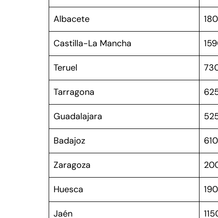
Albacete
18
Castilla-La Mancha
15
Teruel
73
Tarragona
62
Guadalajara
52
Badajoz
61
Zaragoza
20
Huesca
19
Jaén
115